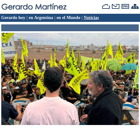
Gerardo hoy
|
en Argentina
|
en el Mundo
|
Noticias