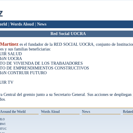
orld
|
Words Aloud
|
News
Red Social UOCRA
Martínez
es el fundador de la RED SOCIAL UOCRA, conjunto de Instituciones
es y sus familias beneficiarias:
UIR SALUD
IóN UOCRA
UTO DE VIVIENDA DE LOS TRABAJADORES
UTO DE EMPRENDIMIENTOS CONSTRUCTIVOS
IóN CONTRUIR FUTURO
S
UIR TV
a Central del gremio junto a su Secretario General. Sus acciones se despliegan po
dos.
Around the World
Words Aloud
News
Related
ILO
BWI
ITUC