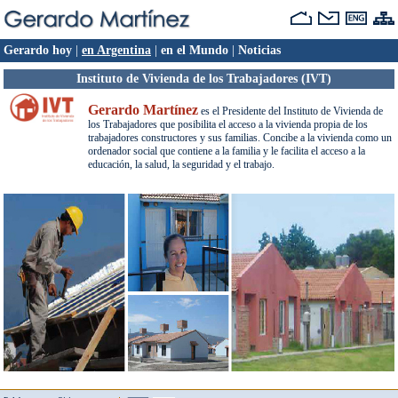
Gerardo hoy
|
en Argentina
|
en el Mundo
|
Noticias
Instituto de Vivienda de los Trabajadores (IVT)
Gerardo Martínez
es el Presidente del Instituto de Vivienda de
los Trabajadores que posibilita el acceso a la vivienda propia de los
trabajadores constructores y sus familias. Concibe a la vivienda como un
ordenador social que contiene a la familia y le facilita el acceso a la
educación, la salud, la seguridad y el trabajo.
IVT
El
, con más de 3.400 viviendas construidas y entregadas, desarrolla sus proyectos
con fondos, tierras e infraestructura, provenientes del Estado Nacional, los Estados
Provinciales y los Municipios y también con el impulso y respaldo de las 56 seccionales
de la UOCRA en todo el país.