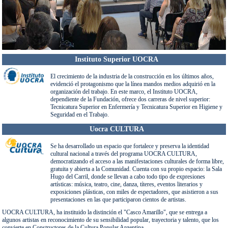
de oficios, que van desde construcción en seco y electricidad, hasta soldadura de alta
precisión acorde con las nuevas tecnologías de la industria.
Por tratarse la Construcción, de una industria de alto impacto ambiental, la Fundación
también ejecuta y respalda estudios sobre el Medio Ambiente. Asimismo, mediante
estudios y acciones vinculadas con las condiciones laborales, desarrolla investigaciones
en seguridad laboral.
Instituto Superior UOCRA
El crecimiento de la industria de la construcción en los últimos años,
evidenció el protagonismo que la línea mandos medios adquirió en la
organización del trabajo. En este marco, el Instituto UOCRA,
dependiente de la Fundación, ofrece dos carreras de nivel superior:
Tecnicatura Superior en Enfermería y Tecnicatura Superior en Higiene y
Seguridad en el Trabajo.
Uocra CULTURA
Se ha desarrollado un espacio que fortalece y preserva la identidad
cultural nacional a través del programa UOCRA CULTURA,
democratizando el acceso a las manifestaciones culturales de forma libre,
gratuita y abierta a la Comunidad. Cuenta con su propio espacio: la Sala
Hugo del Carril, donde se llevan a cabo todo tipo de expresiones
artísticas: música, teatro, cine, danza, títeres, eventos literarios y
exposiciones plásticas, con miles de espectadores, que asistieron a sus
presentaciones en las que participaron cientos de artistas.
UOCRA CULTURA, ha instituido la distinción el "Casco Amarillo", que se entrega a
algunos artistas en reconocimiento de su sensibilidad popular, trayectoria y talento, que los
convierte en Constructores de la Cultura Popular Argentina