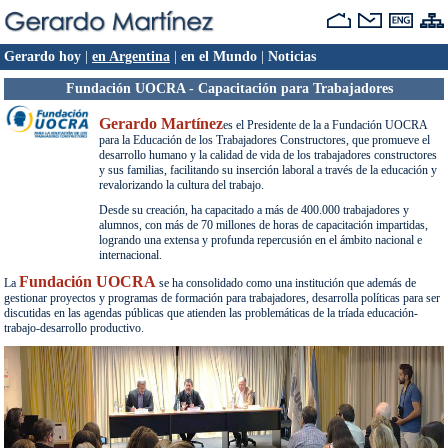
Gerardo hoy
|
en Argentina
|
en el Mundo
|
Noticias
Fundación UOCRA - Capacitación para Trabajadores
Gerardo Martínez
es el Presidente de la a Fundación UOCRA
para la Educación de los Trabajadores Constructores, que promueve el
desarrollo humano y la calidad de vida de los trabajadores constructores
y sus familias, facilitando su inserción laboral a través de la educación y
revalorizando la cultura del trabajo.
Desde su creación, ha capacitado a más de 400.000 trabajadores y
alumnos, con más de 70 millones de horas de capacitación impartidas,
logrando una extensa y profunda repercusión en el ámbito nacional e
internacional.
Fundación UOCRA
La
se ha consolidado como una institución que además de
gestionar proyectos y programas de formación para trabajadores, desarrolla políticas para ser
discutidas en las agendas públicas que atienden las problemáticas de la tríada educación-
trabajo-desarrollo productivo.
La tarea educativa, se desarrolla en el país a través de una red de 30 CENTROS DE
FORMACIóN PROFESIONAL propios y 4 unidades móviles de capacitación y
mediante convenios con distintos organismos y entidades afines en los que se ofrece
educación primaria y secundaria para adultos, además de la formación profesional y
docente.
En los centros de formación se enseña, de manera gratuita y certificada, una variada gama