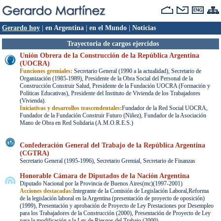
Gerardo hoy
|
en Argentina
|
en el Mundo
|
Noticias
Trayectoria de cargos ejercidos
Unión Obrera de la Construcción de la República Argentina
(UOCRA)
Funciones gremiales:
Secretario General (1990 a la actualidad), Secretario de
Organización (1985-1989), Presidente de la Obra Social del Personal de la
Construcción Construir Salud, Presidente de la Fundación UOCRA (Formación y
Políticas Educativas), Presidente del Instituto de Vivienda de los Trabajadores
(Vivienda).
Iniciativas y desarrollos trascendentales:
Fundador de la Red Social UOCRA,
Fundador de la Fundación Construir Futuro (Niñez), Fundador de la Asociación
Mano de Obra en Red Solidaria (A.M.O.R.E.S.)
Confederación General del Trabajo de la República Argentina
(CGTRA)
Secretario General (1995-1996), Secretario Gremial, Secretario de Finanzas
Honorable Cámara de Diputados de la Nación Argentina
Diputado Nacional por la Provincia de Buenos Aires(mc)(1997-2001)
Acciones destacadas:
Integrante de la Comisión de Legislación Laboral,Reforma
de la legislación laboral en la Argentina (presentación de proyecto de oposición)
(1999), Presentación y aprobación de Proyecto de Ley Prestaciones por Desempleo
para los Trabajadores de la Construcción (2000), Presentación de Proyecto de Ley
para la modificación a la Ley de Riesgos del Trabajo (2000)