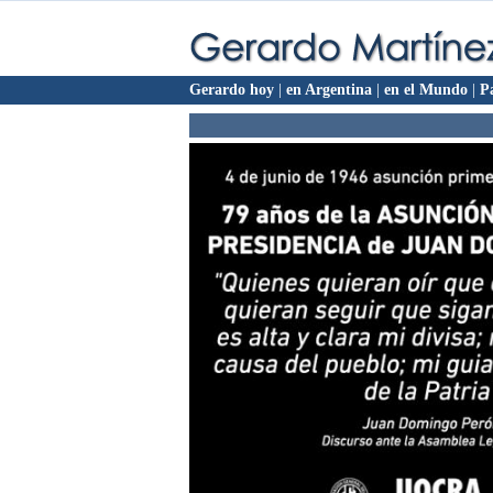
Gerardo hoy
|
en Argentina
|
en el Mundo
|
P